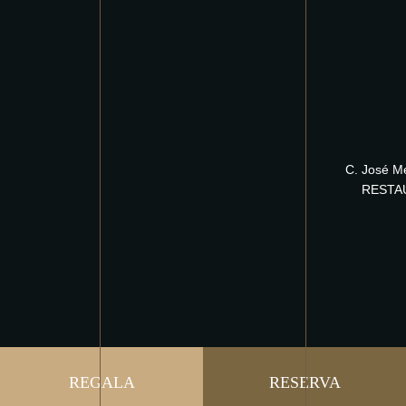
C. José M
RESTA
REGALA
RESERVA